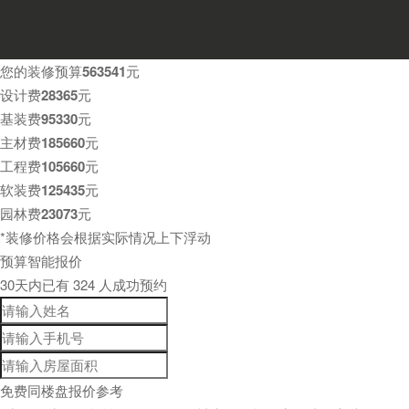
您的装修预算
563541
元
设计费
28365
元
基装费
95330
元
主材费
185660
元
工程费
105660
元
软装费
125435
元
园林费
23073
元
*装修价格会根据实际情况上下浮动
预算智能报价
30天内已有
324
人成功预约
免费同楼盘报价参考