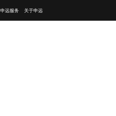
申远服务
关于申远
深度楼盘
申远荣誉
在建工地
申远文化
加入我们