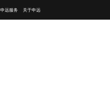
申远服务
关于申远
深度楼盘
申远荣誉
在建工地
申远文化
加入我们