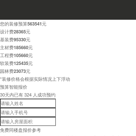
您的装修预算
563541
元
设计费
28365
元
基装费
95330
元
主材费
185660
元
工程费
105660
元
软装费
125435
元
园林费
23073
元
*装修价格会根据实际情况上下浮动
预算智能报价
30天内已有
324
人成功预约
免费同楼盘报价参考