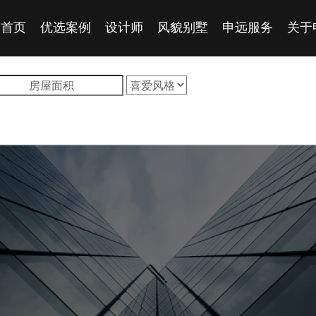
首页
优选案例
设计师
风貌别墅
申远服务
关于
深度楼盘
申远
在建工地
申远
加入
申远