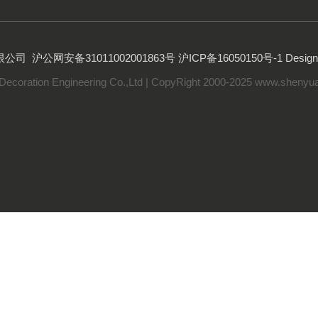
限公司
沪公网安备31011002001863号
沪ICP备16050150号-1
Desi
Decoration Engineering Co.,Ltd | CopyRight 2000-2025 www.shenyua