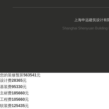
上海申远建筑设计有
Shanghai Shenyuan Buliding 
您的装修预算
563541
元
设计费
28365
元
基装费
95330
元
主材费
185660
元
工程费
105660
元
软装费
125435
元