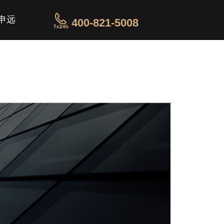
申远
400-821-5008
荣誉
文化
我们
资讯